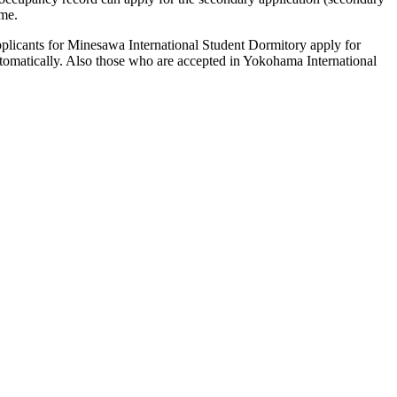
ime.
plicants for Minesawa International Student Dormitory apply for
automatically. Also those who are accepted in Yokohama International