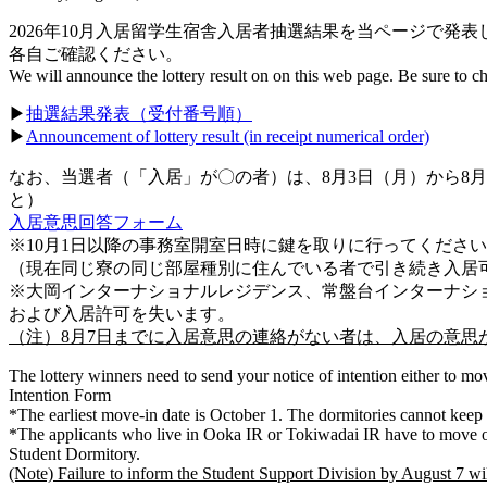
2026年10月入居留学生宿舎入居者抽選結果を当ページで発表
各自ご確認ください。
We will announce the lottery result on on this web page. Be sure to ch
▶
抽選結果発表（受付番号順）
▶
Announcement of lottery result (in receipt numerical order)
なお、当選者（「入居」が〇の者）は、8月3日（月）から8
と）
入居意思回答フォーム
※10月1日以降の事務室開室日時に鍵を取りに行ってください
（現在同じ寮の同じ部屋種別に住んでいる者で引き続き入居
※大岡インターナショナルレジデンス、常盤台インターナシ
および入居許可を失います。
（注）8月7日までに入居意思の連絡がない者は、入居の意思
The lottery winners need to send your notice of intention either to 
Intention Form
*The earliest move-in date is October 1. The dormitories cannot keep
*The applicants who live in Ooka IR or Tokiwadai IR have to move out
Student Dormitory.
(Note) Failure to inform the Student Support Division by August 7 will 