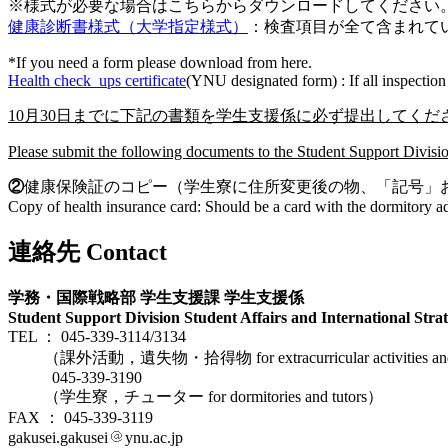
※様式が必要な場合はこちらからダウンロードしてください
健康診断書様式（大学指定様式）
：検査項目が全て含まれて
*If you need a form please download from here.
Health check_ups certificate
(YNU designated form) : If all inspection i
10月30日までに下記の書類を学生支援係に必ず提出してくだ
Please submit the following documents to the Student Support Divisi
②
健康保険証のコピー（学生寮に住所変更後の物、「記号」
Copy of health insurance card: Should be a card with the dormitory ad
連絡先 Contact
学務・国際戦略部 学生支援課 学生支援係
Student Support Division Student Affairs and International Str
TEL ： 045-339-3114/3134
（課外活動，遺失物・拾得物 for extracurricular activities and th
045-339-3190
（学生寮，チューター for dormitories and tutors）
FAX ： 045-339-3119
gakusei.gakusei
ynu.ac.jp