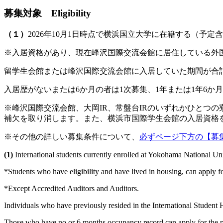
募集対象 Eligibility
（１）
2026年10月1日時点で横浜国立大学に在籍する（予
※入居資格があり、現在峰沢国際交流会館に居住している外
留学生会館または峰沢国際交流会館に入居していた期間が合
入居歴がないまたは6か月の者は1次募集、1年または1年6か
※峰沢国際交流会館、大岡IR、常盤台IRのいずれかひとつ
補欠を取り消します。また、横浜市国際学生会館の入居資格
※その他の詳しい募集条件について、
必ずページ下方の【募
(1)
International students currently enrolled at Yokohama National Uni
*Students who have eligibility and have lived in housing, can apply f
*Except Accredited Auditors and Auditors.
Individuals who have previously resided in the International Student 
Those who have no or 6 months occupancy record can apply for the pr