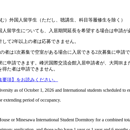
定含む）外国人留学生（ただし、聴講生、科目等履修生を除く）
国人留学生についても、入居期間延長を希望する場合は申請が
計して2年以上の者は応募できません。
月の者は1次募集で空室がある場合に入居できる2次募集に申請
の寮に申請できます。峰沢国際交流会館入居申請者が、大岡IRま
を得た者は申請できません。
集要項】をお読みください。
versity as of October 1, 2026 and International students scheduled to 
or extending period of occupancy.
House or Minesawa International Student Dormitory for a combined total 
imary application, and those who have 1 year or 1 year and 6 months 