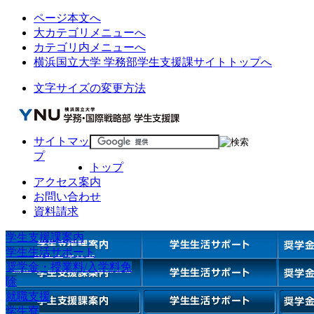
ページ本文へ
大カテゴリメニューへ
カテゴリ内メニューへ
横浜国立大学 学務部学生支援課サイトトップへ
文字サイズの変更方法
サイトマッ
プ
トップ
アクセス案内
お問い合わせ
資料請求
学生支援課案内
学生生活サポート
奨学金・授業料/入学料免
除
就職支援
学生寮