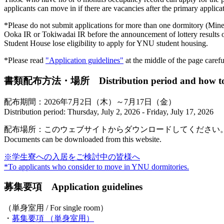
applicants can move in if there are vacancies after the primary applic
*Please do not submit applications for more than one dormitory (Min
Ooka IR or Tokiwadai IR before the announcement of lottery results or
Student House lose eligibility to apply for
YNU
student housing.
*Please read
"Application guidelines"
at the middle of the page careful
書類配布方法・場所 Distribution period and how to ge
配布期間：2026年7月2日（木）～7月17日（金）
Distribution period: Thursday, July 2, 2026 - Friday, July 17, 2026
配布場所：このウェブサイトからダウンロードしてください
Documents can be downloaded from this website.
※学生寮への入居をご検討中の皆様へ
*To applicants who consider to move in
YNU
dormitories.
募集要項 Application guidelines
（単身室用 / For single room）
・
募集要項 （単身室用）